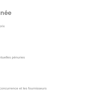
nnée
prix
ntuelles pénuries
 concurrence et les fournisseurs