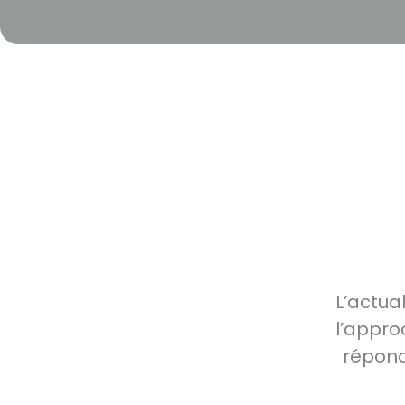
L’actua
l’appro
répond