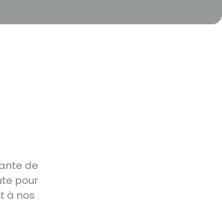
rante de
ute pour
t à nos