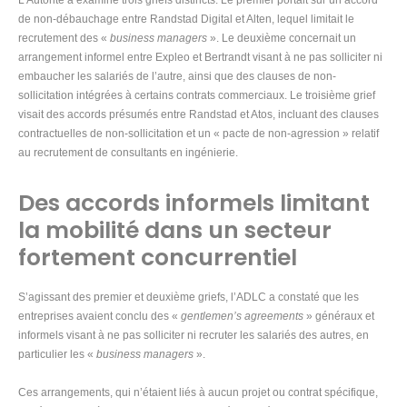
L’Autorité a examiné trois griefs distincts. Le premier portait sur un accord
de non-débauchage entre Randstad Digital et Alten, lequel limitait le
recrutement des «
business managers
». Le deuxième concernait un
arrangement informel entre Expleo et Bertrandt visant à ne pas solliciter ni
embaucher les salariés de l’autre, ainsi que des clauses de non-
sollicitation intégrées à certains contrats commerciaux. Le troisième grief
visait des accords présumés entre Randstad et Atos, incluant des clauses
contractuelles de non-sollicitation et un « pacte de non-agression » relatif
au recrutement de consultants en ingénierie.
Des accords informels limitant
la mobilité dans un secteur
fortement concurrentiel
S’agissant des premier et deuxième griefs, l’ADLC a constaté que les
entreprises avaient conclu des «
gentlemen’s agreements
» généraux et
informels visant à ne pas solliciter ni recruter les salariés des autres, en
particulier les «
business managers
».
Ces arrangements, qui n’étaient liés à aucun projet ou contrat spécifique,