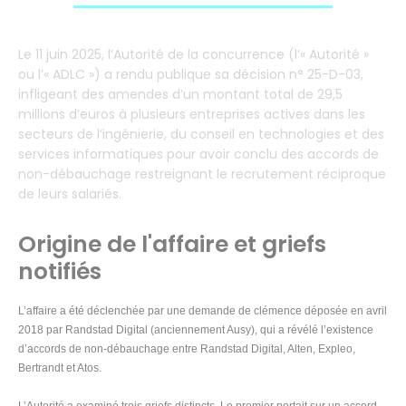
Le 11 juin 2025, l’Autorité de la concurrence (l’« Autorité »
ou l’« ADLC ») a rendu publique sa décision n° 25-D-03,
infligeant des amendes d’un montant total de 29,5
millions d’euros à plusieurs entreprises actives dans les
secteurs de l’ingénierie, du conseil en technologies et des
services informatiques pour avoir conclu des accords de
non-débauchage restreignant le recrutement réciproque
de leurs salariés.
Origine de l'affaire et griefs
notifiés
L’affaire a été déclenchée par une demande de clémence déposée en avril
2018 par Randstad Digital (anciennement Ausy), qui a révélé l’existence
d’accords de non-débauchage entre Randstad Digital, Alten, Expleo,
Bertrandt et Atos.