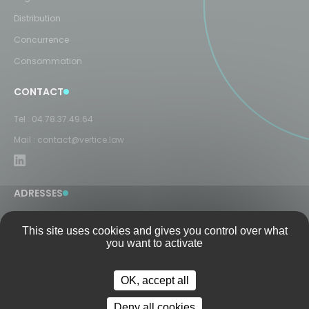
Distribution
Concurrence
Consommation
CONTACT
Tel :
04.78.37.49.64
Mail :
contact@vertice.law
ADRESSES
LYON
This site uses cookies and gives you control over what
8 Rue Président Carnot
you want to activate
69002 Lyon
PARIS
OK, accept all
9 rue Duphot
75001 Paris
Deny all cookies