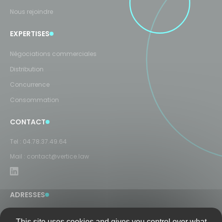
Nous rejoindre
EXPERTISES
Négociations commerciales
Distribution
Concurrence
Consommation
CONTACT
Tel :
04.78.37.49.64
Mail :
contact@vertice.law
ADRESSES
LYON
This site uses cookies and gives you control over what