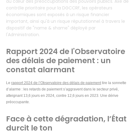
au cœur des préoccupations des pouvoirs publics. Axe de
contrôle prioritaire pour la DGCCRF, les opérateurs
économiques sont exposés à un risque financier
important, ainsi qu'à un risque réputationnel à travers le
dispositif de "name & shame" déployé par
l'Administration.
Rapport 2024 de l'Observatoire
des délais de paiement : un
constat alarmant
Le
rapport 2024 de l’Observatoire des délais de paiement
tire la sonnette
d’alarme : les retards de paiement s’aggravent dans le secteur privé,
atteignant 13,6 jours en 2024, contre 12,6 jours en 2023. Une dérive
préoccupante.
Face à cette dégradation, l’État
durcit le ton