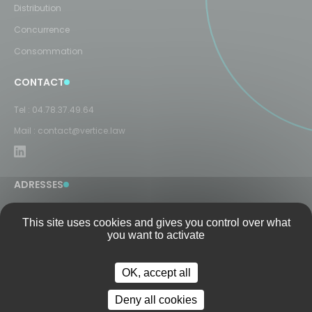
Distribution
Concurrence
Consommation
CONTACT
Tel :
04.78.37.49.64
Mail :
contact@vertice.law
ADRESSES
LYON
This site uses cookies and gives you control over what
8 Rue Président Carnot
you want to activate
69002 Lyon
PARIS
OK, accept all
9 rue Duphot
75001 Paris
Deny all cookies