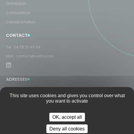
Distribution
Concurrence
Consommation
CONTACT
Tel :
04.78.37.49.64
Mail :
contact@vertice.law
ADRESSES
LYON
This site uses cookies and gives you control over what
8 Rue Président Carnot
you want to activate
69002 Lyon
PARIS
OK, accept all
9 rue Duphot
75001 Paris
Deny all cookies